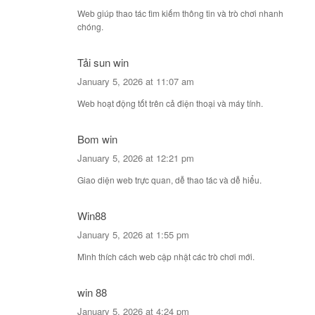
Web giúp thao tác tìm kiếm thông tin và trò chơi nhanh
chóng.
Tải sun win
January 5, 2026 at 11:07 am
Web hoạt động tốt trên cả điện thoại và máy tính.
Bom win
January 5, 2026 at 12:21 pm
Giao diện web trực quan, dễ thao tác và dễ hiểu.
Win88
January 5, 2026 at 1:55 pm
Mình thích cách web cập nhật các trò chơi mới.
win 88
January 5, 2026 at 4:24 pm