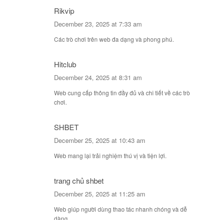
Rikvip
December 23, 2025 at 7:33 am
Các trò chơi trên web đa dạng và phong phú.
Hitclub
December 24, 2025 at 8:31 am
Web cung cấp thông tin đầy đủ và chi tiết về các trò
chơi.
SHBET
December 25, 2025 at 10:43 am
Web mang lại trải nghiệm thú vị và tiện lợi.
trang chủ shbet
December 25, 2025 at 11:25 am
Web giúp người dùng thao tác nhanh chóng và dễ
dàng.