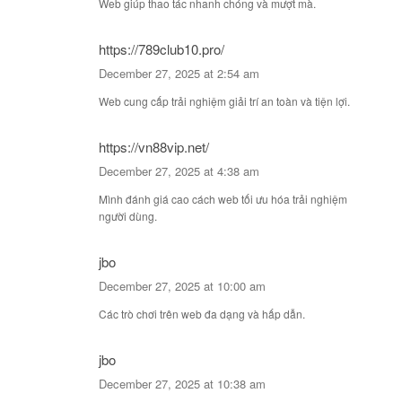
Web giúp thao tác nhanh chóng và mượt mà.
https://789club10.pro/
December 27, 2025 at 2:54 am
Web cung cấp trải nghiệm giải trí an toàn và tiện lợi.
https://vn88vip.net/
December 27, 2025 at 4:38 am
Mình đánh giá cao cách web tối ưu hóa trải nghiệm
người dùng.
jbo
December 27, 2025 at 10:00 am
Các trò chơi trên web đa dạng và hấp dẫn.
jbo
December 27, 2025 at 10:38 am