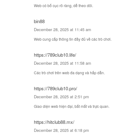
Web có bố cục rõ ràng, dễ theo dõi.
bin88
December 28, 2025 at 11:45 am
Web cung cấp thông tin đầy đủ về các trò chơi.
https://789club10.life/
December 28, 2025 at 11:58 am
Các trò chơi trên web đa dạng và hấp dẫn.
https://789club10.pro/
December 28, 2025 at 2:51 pm
Giao diện web hiện đại, bắt mắt và trực quan.
https://hitclub88.mx/
December 28, 2025 at 6:18 pm