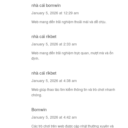
nhà cái bomwin
January 5, 2026 at 12:29 am
Web mang đến trải nghiệm thoải mái và dễ chịu.
nhà cái rikbet
January 5, 2026 at 2:33 am
Web mang đến trải nghiệm trực quan, mượt mà và ổn
định.
nhà cái rikbet
January 5, 2026 at 4:38 am
Web giúp thao tác tìm kiếm thông tin và trò chơi nhanh
chóng.
Bomwin
January 5, 2026 at 4:42 am
Các trò chơi trên web được cập nhật thường xuyên và