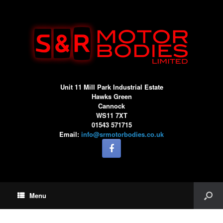
Unit 11 Mill Park Industrial Estate
Hawks Green
Cannock
WS11 7XT
01543 571715
Email:
info@srmotorbodies.co.uk
Menu