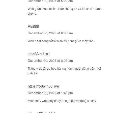
December 30, 2025 at 5:23 am
Web giúp thao tác tìm kiếm thông tin và trò chơi nhanh
chóng.
AE888
December 30, 2025 at 6:00 am
Web hoạt động tốt trên cả điện thoại và máy tính.
king88 giải trí
December 30, 2025 at 8:03 am
Trang web tối ưu hóa trải nghiệm người dùng trên mọi
thiết bị.
https://58win58.live
December 30, 2025 at 1:42 pm
Mình thấy web này chuyên nghiệp và đáng tin cậy.