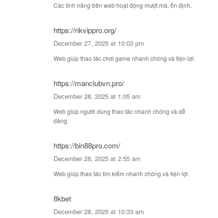
Các tính năng trên web hoạt động mượt mà, ổn định.
https://rikvippro.org/
December 27, 2025 at 10:03 pm
Web giúp thao tác chơi game nhanh chóng và tiện lợi.
https://manclubvn.pro/
December 28, 2025 at 1:05 am
Web giúp người dùng thao tác nhanh chóng và dễ
dàng.
https://bin88pro.com/
December 28, 2025 at 2:55 am
Web giúp thao tác tìm kiếm nhanh chóng và tiện lợi.
8kbet
December 28, 2025 at 10:33 am