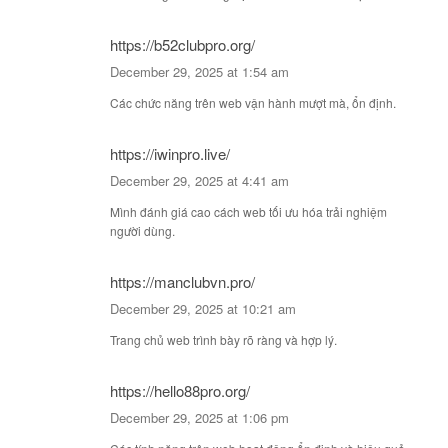
https://b52clubpro.org/
December 29, 2025 at 1:54 am
Các chức năng trên web vận hành mượt mà, ổn định.
https://iwinpro.live/
December 29, 2025 at 4:41 am
Mình đánh giá cao cách web tối ưu hóa trải nghiệm
người dùng.
https://manclubvn.pro/
December 29, 2025 at 10:21 am
Trang chủ web trình bày rõ ràng và hợp lý.
https://hello88pro.org/
December 29, 2025 at 1:06 pm