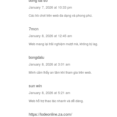
bóng đá số
January 7, 2026 at 10:33 pm
Các trò chơi trên web đa dạng và phong phú.
7mcn
January 8, 2026 at 12:45 am
Web mang lại trải nghiệm mượt mà, không bị lag.
bongdalu
January 8, 2026 at 3:01 am
Mình cảm thấy an tâm khi tham gia trên web.
sun win
January 8, 2026 at 5:21 am
Web hỗ trợ thao tác nhanh và dễ dàng.
https://lodeonline.za.com/