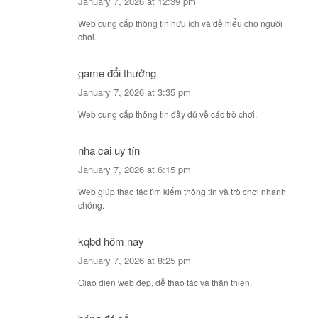
January 7, 2026 at 12:39 pm
Web cung cấp thông tin hữu ích và dễ hiểu cho người
chơi.
game đổi thưởng
January 7, 2026 at 3:35 pm
Web cung cấp thông tin đầy đủ về các trò chơi.
nha cai uy tín
January 7, 2026 at 6:15 pm
Web giúp thao tác tìm kiếm thông tin và trò chơi nhanh
chóng.
kqbd hôm nay
January 7, 2026 at 8:25 pm
Giao diện web đẹp, dễ thao tác và thân thiện.