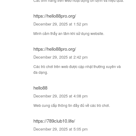
Các tính năng trên web hoạt động ổn định và hiệu quả.
https://hello88pro.org/
December 29, 2025 at 1:52 pm
Mình cảm thấy an tâm khi sử dụng website.
https://hello88pro.org/
December 29, 2025 at 2:42 pm
Các trò chơi trên web được cập nhật thường xuyên và
đa dạng.
hello88
December 29, 2025 at 4:08 pm
Web cung cấp thông tin đầy đủ về các trò chơi.
https://789club10.life/
December 29, 2025 at 5:05 pm