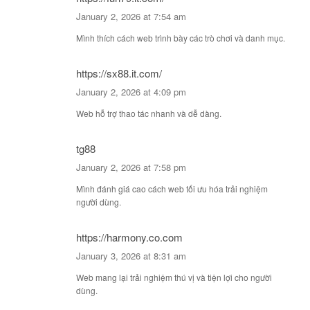
January 2, 2026 at 7:54 am
Mình thích cách web trình bày các trò chơi và danh mục.
https://sx88.it.com/
January 2, 2026 at 4:09 pm
Web hỗ trợ thao tác nhanh và dễ dàng.
tg88
January 2, 2026 at 7:58 pm
Mình đánh giá cao cách web tối ưu hóa trải nghiệm
người dùng.
https://harmony.co.com
January 3, 2026 at 8:31 am
Web mang lại trải nghiệm thú vị và tiện lợi cho người
dùng.