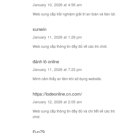
January 10, 2026 at 4:56 am
Web cung cấp trải nghiệm giải trí an toàn và tiện lợi.
sunwin
January 11, 2026 at 1:29 pm
Web cung cấp thông tin đầy đủ về các trò chơi.
đánh lô online
January 11, 2026 at 7:23 pm
Mình cảm thấy an tâm khi sử dụng website.
https://lodeonline.cn.com/
January 12, 2026 at 2:05 am
Web cung cấp thông tin đầy đủ và chi tiết về các trò
chơi.
Fun79